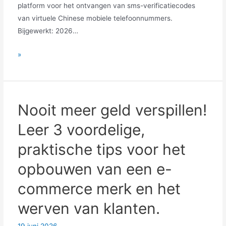
platform voor het ontvangen van sms-verificatiecodes
van virtuele Chinese mobiele telefoonnummers.
Bijgewerkt: 2026…
Hoe
»
vertienvoudig
je
je
e-
Nooit meer geld verspillen!
commerce-
Leer 3 voordelige,
omzet?
Een
praktische tips voor het
reproduceerbare
opbouwen van een e-
standaardwerkwijze
en
commerce merk en het
de
werven van klanten.
onderliggende
logica