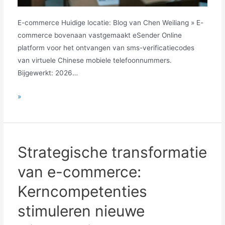
E-commerce Huidige locatie: Blog van Chen Weiliang » E-
commerce bovenaan vastgemaakt eSender Online
platform voor het ontvangen van sms-verificatiecodes
van virtuele Chinese mobiele telefoonnummers.
Bijgewerkt: 2026…
Zijn
»
e-
commercemedewerkers
inefficiënt?
Een
Strategische transformatie
disciplinair
van e-commerce:
mechanisme
is
Kerncompetenties
de
stimuleren nieuwe
sleutel
tot