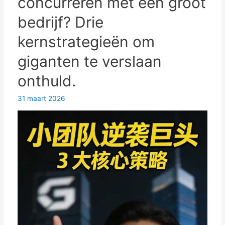
concurreren met een groot
uitkomt,
bedrijf? Drie
is
investeren
kernstrategieën om
in
giganten te verslaan
e-
commerce
onthuld.
branding
zelfmoord.
31 maart 2026