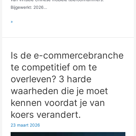
Bijgewerkt: 2026…
Hoe
»
kan
een
klein
e-
Is de e-commercebranche
commerce
te competitief om te
team
concurreren
overleven? 3 harde
met
waarheden die je moet
een
groot
kennen voordat je van
bedrijf?
koers verandert.
Drie
kernstrategieën
23 maart 2026
om
giganten