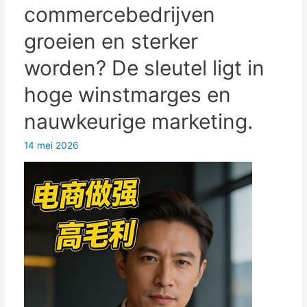
commercebedrijven
voordelige,
praktische
groeien en sterker
tips
worden? De sleutel ligt in
voor
het
hoge winstmarges en
opbouwen
nauwkeurige marketing.
van
een
14 mei 2026
e-
commerce
merk
en
het
werven
van
klanten.