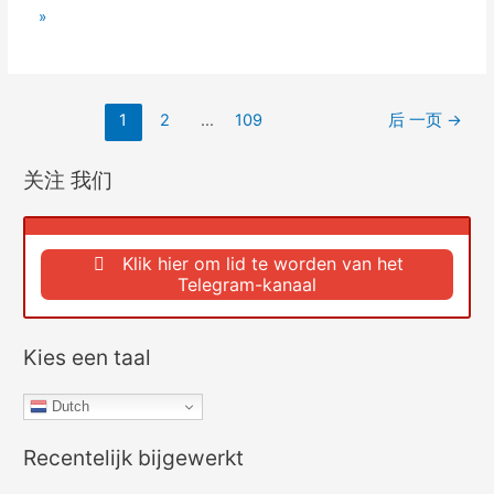
Hoeveel
»
mensen
heeft
een
Paginering
1
2
...
109
后 一页
→
e-
van
commercebedrijf
artikelen
关注 我们
nodig
om
een
Klik hier om lid te worden van het
Telegram-kanaal
nieuw
project
te
Kies een taal
lanceren?
Het
Dutch
antwoord
Recentelijk bijgewerkt
zal
je