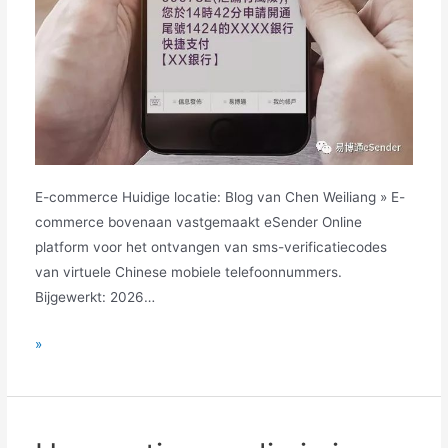
E-commerce Huidige locatie: Blog van Chen Weiliang » E-
commerce bovenaan vastgemaakt eSender Online
platform voor het ontvangen van sms-verificatiecodes
van virtuele Chinese mobiele telefoonnummers.
Bijgewerkt: 2026…
eSender
»
Online
platform
voor
het