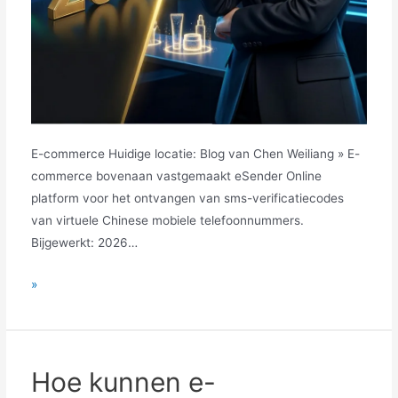
E-commerce Huidige locatie: Blog van Chen Weiliang » E-
commerce bovenaan vastgemaakt eSender Online
platform voor het ontvangen van sms-verificatiecodes
van virtuele Chinese mobiele telefoonnummers.
Bijgewerkt: 2026…
Nooit
»
meer
geld
verspillen!
Leer
Hoe kunnen e-
3