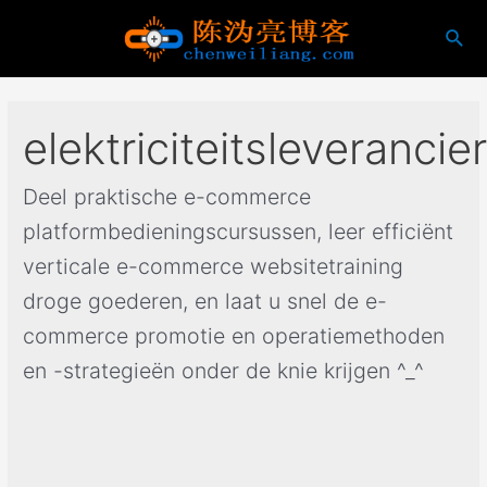
Ga
Zoe
naar
inhoud
elektriciteitsleverancie
Deel praktische e-commerce
platformbedieningscursussen, leer efficiënt
verticale e-commerce websitetraining
droge goederen, en laat u snel de e-
commerce promotie en operatiemethoden
en -strategieën onder de knie krijgen ^_^