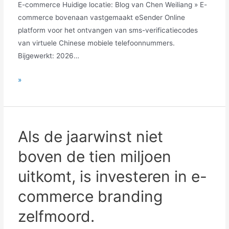
E-commerce Huidige locatie: Blog van Chen Weiliang » E-
commerce bovenaan vastgemaakt eSender Online
platform voor het ontvangen van sms-verificatiecodes
van virtuele Chinese mobiele telefoonnummers.
Bijgewerkt: 2026…
Wat
»
te
doen
als
uw
Als de jaarwinst niet
e-
boven de tien miljoen
commercebedrijf
geen
uitkomt, is investeren in e-
herhaalaankopen
commerce branding
genereert?
5
zelfmoord.
strategieën