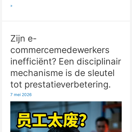
Hoe
»
kunnen
e-
commercebedrijven
groeien
Zijn e-
en
commercemedewerkers
sterker
worden?
inefficiënt? Een disciplinair
De
mechanisme is de sleutel
sleutel
ligt
tot prestatieverbetering.
in
hoge
7 mei 2026
winstmarges
en
nauwkeurige
marketing.