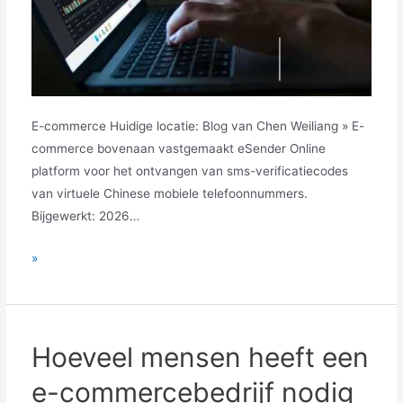
E-commerce Huidige locatie: Blog van Chen Weiliang » E-
commerce bovenaan vastgemaakt eSender Online
platform voor het ontvangen van sms-verificatiecodes
van virtuele Chinese mobiele telefoonnummers.
Bijgewerkt: 2026…
Is
»
de
e-
commercebranche
te
Hoeveel mensen heeft een
competitief
e-commercebedrijf nodig
om