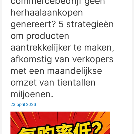
commercebedrijf geen
stimuleren
nieuwe
herhaalaankopen
winstgroei.
genereert? 5 strategieën
om producten
aantrekkelijker te maken,
afkomstig van verkopers
met een maandelijkse
omzet van tientallen
miljoenen.
23 april 2026