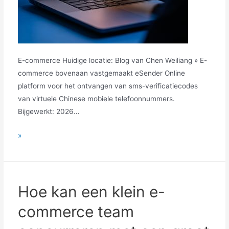
E-commerce Huidige locatie: Blog van Chen Weiliang » E-
commerce bovenaan vastgemaakt eSender Online
platform voor het ontvangen van sms-verificatiecodes
van virtuele Chinese mobiele telefoonnummers.
Bijgewerkt: 2026…
Als
»
de
jaarwinst
niet
boven
Hoe kan een klein e-
de
commerce team
tien
miljoen