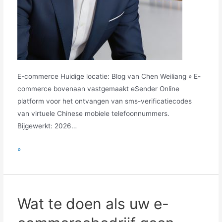
E-commerce Huidige locatie: Blog van Chen Weiliang » E-
commerce bovenaan vastgemaakt eSender Online
platform voor het ontvangen van sms-verificatiecodes
van virtuele Chinese mobiele telefoonnummers.
Bijgewerkt: 2026…
Strategische
»
transformatie
van
e-
commerce:
Wat te doen als uw e-
Kerncompetenties