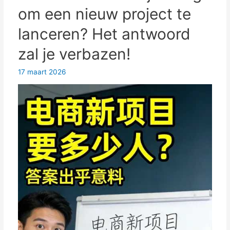
te
om een ​​nieuw project te
overleven?
lanceren? Het antwoord
3
harde
zal je verbazen!
waarheden
die
17 maart 2026
je
moet
kennen
voordat
je
van
koers
verandert.