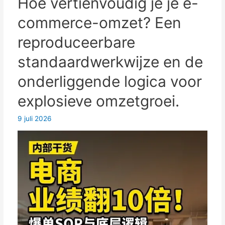
Hoe vertienvoudig je je e-
ontvangen
commerce-omzet? Een
van
sms-
reproduceerbare
verificatiecodes
standaardwerkwijze en de
van
virtuele
onderliggende logica voor
Chinese
explosieve omzetgroei.
mobiele
telefoonnummers.
9 juli 2026