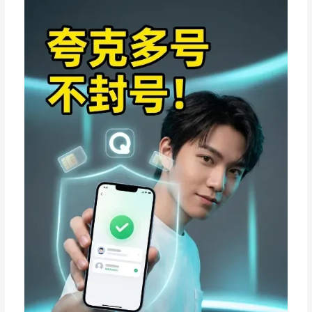
పరిష్కారాలు.