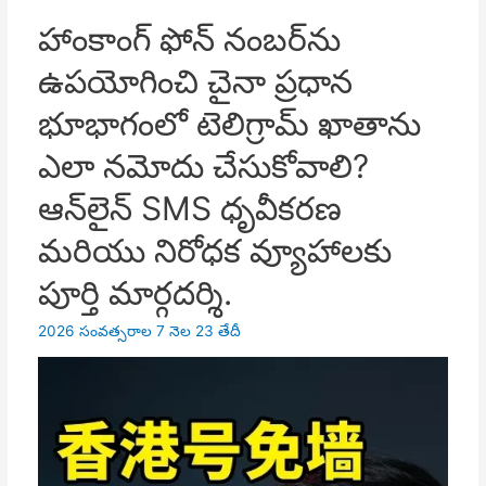
చైనీస్
హాంకాంగ్ ఫోన్ నంబర్‌ను
మొబైల్
ఉపయోగించి చైనా ప్రధాన
ఫోన్
నంబర్‌లకు
భూభాగంలో టెలిగ్రామ్ ఖాతాను
లింక్
ఎలా నమోదు చేసుకోవాలి?
చేయవచ్చు?
అధికారిక
ఆన్‌లైన్ SMS ధృవీకరణ
లింకింగ్
మరియు నిరోధక వ్యూహాలకు
నియమాల
వివరణ.
పూర్తి మార్గదర్శి.
2026 సంవత్సరాల 7 నెల 23 తేదీ