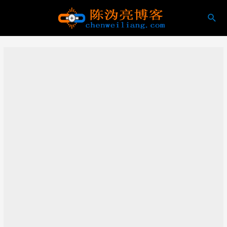
跳
శోధ
至
内
容