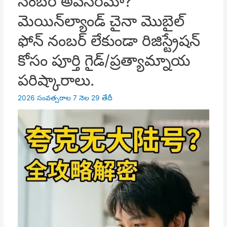
నంబర్ అవసరమా?
హాంగ్
కాంగ్
మెయిన్‌ల్యాండ్ చైనా మొబైల్
వర్చువల్
ఫోన్ నంబర్ లేకుండా రిజిస్ట్రేషన్
నంబర్‌తో
టెలిగ్రామ్
కోసం పూర్తి గైడ్/ప్రత్యామ్నాయ
ఖాతాను
పరిష్కారాలు.
నమోదు
చేసుకుని,
2026 సంవత్సరాల 7 నెల 29 తేదీ
తక్షణ
నిషేధాన్ని
ఎలా
నివారించాలి?