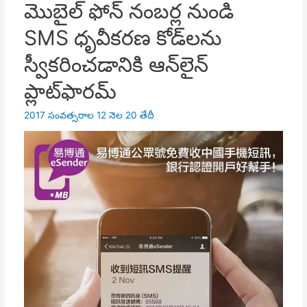
మొబైల్ ఫోన్ నంబర్ల నుండి
ఎలా?
కాల్
SMS ధృవీకరణ కోడ్‌లను
చేయడానికి
స్వీకరించడానికి ఆన్‌లైన్
Apple/Android
లాగిన్
ప్లాట్‌ఫారమ్
వర్చువల్
ఫోన్
2017 సంవత్సరాల 12 నెల 20 తేదీ
నంబర్