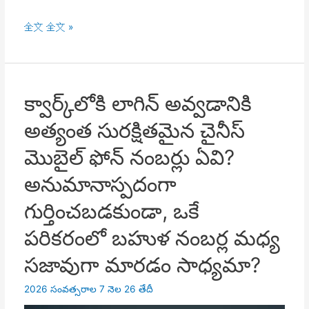
క్వార్క్‌కు
全文 全文 »
చైనీస్
మొబైల్
ఫోన్
నంబర్
క్వార్క్‌లోకి లాగిన్ అవ్వడానికి
అవసరమా?
అత్యంత సురక్షితమైన చైనీస్
మెయిన్‌ల్యాండ్
చైనా
మొబైల్ ఫోన్ నంబర్లు ఏవి?
మొబైల్
అనుమానాస్పదంగా
ఫోన్
నంబర్
గుర్తించబడకుండా, ఒకే
లేకుండా
పరికరంలో బహుళ నంబర్ల మధ్య
రిజిస్ట్రేషన్
కోసం
సజావుగా మారడం సాధ్యమా?
పూర్తి
గైడ్/
2026 సంవత్సరాల 7 నెల 26 తేదీ
ప్రత్యామ్నాయ