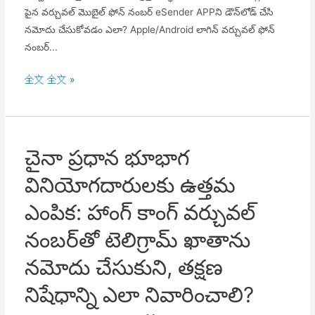
పైన వర్చువల్ మొబైల్ ఫోన్ నంబర్ eSender APPని డౌన్‌లోడ్ చేసి
నమోదు చేసుకోవడం ఎలా? Apple/Android లాగిన్ వర్చువల్ ఫోన్
నంబర్...
ఫోన్
全文 全文 »
మెమరీ
మళ్ళీ
నిండిపోయిందా?
క్వార్క్
చైనా ప్రధాన భూభాగ
క్లౌడ్
వినియోగదారులకు ఉత్తమ
డ్రైవ్
మీ
ఎంపిక: హాంగ్ కాంగ్ వర్చువల్
చైనీస్
నంబర్‌తో టెలిగ్రామ్ ఖాతాను
మొబైల్
నంబర్‌ను
నమోదు చేసుకుని, తక్షణ
ఒక్క
నిషేధాన్ని ఎలా నివారించాలి?
క్లిక్‌తో
బ్యాకప్