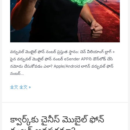
వర్చువల్ మొబైల్ ఫోన్ నంబర్ ప్రస్తుత స్థానం: చెన్ వీలియాంగ్ బ్లాగ్ »
పైన వర్చువల్ మొబైల్ ఫోన్ నంబర్ eSender APPని డౌన్‌లోడ్ చేసి
నమోదు చేసుకోవడం ఎలా? Apple/Android లాగిన్ వర్చువల్ ఫోన్
నంబర్...
చైనా
全文 全文 »
ప్రధాన
భూభాగ
వినియోగదారులకు
ఉత్తమ
క్వార్క్‌కు చైనీస్ మొబైల్ ఫోన్
ఎంపిక: