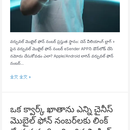
వర్చువల్ మొబైల్ ఫోన్ నంబర్ ప్రస్తుత స్థానం: చెన్ వీలియాంగ్ బ్లాగ్ »
పైన వర్చువల్ మొబైల్ ఫోన్ నంబర్ eSender APPని డౌన్‌లోడ్ చేసి
నమోదు చేసుకోవడం ఎలా? Apple/Android లాగిన్ వర్చువల్ ఫోన్
నంబర్...
క్వార్క్‌లోకి
全文 全文 »
లాగిన్
అవ్వడానికి
అత్యంత
సురక్షితమైన
ఒక క్వార్క్ ఖాతాను ఎన్ని చైనీస్
చైనీస్
మొబైల్ ఫోన్ నంబర్‌లకు లింక్
మొబైల్
ఫోన్