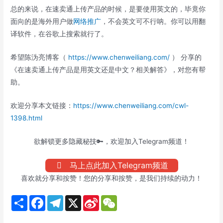
总的来说，在速卖通上传产品的时候，是要使用英文的，毕竟你
面向的是海外用户做
网络推广
，不会英文可不行呐。你可以用翻
译软件，在谷歌上搜索就行了。
希望陈沩亮博客（
https://www.chenweiliang.com/
） 分享的
《在速卖通上传产品是用英文还是中文？相关解答》，对您有帮
助。
欢迎分享本文链接：
https://www.chenweiliang.com/cwl-
1398.html
欲解锁更多隐藏秘技🔑，欢迎加入Telegram频道！
马上点此加入Telegram频道
喜欢就分享和按赞！您的分享和按赞，是我们持续的动力！
S
F
T
X
S
W
h
a
e
i
e
a
c
l
n
C