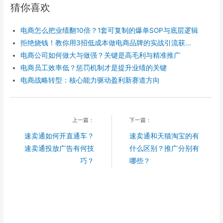
r
e
e
a
h
猜你喜欢
e
b
g
W
a
o
r
e
t
o
a
i
电商怎么把业绩翻10倍？1套可复制的爆单SOP与底层逻辑
k
m
b
o
拒绝烧钱！教你用3招低成本做电商品牌的实战引流获...
电商公司如何做大与做强？关键是高毛利与精准推广
电商员工效率低？惩罚机制才是提升业绩的关键
电商战略转型：核心能力驱动盈利新赛道方向
上一篇：
下一篇：
速卖通如何开直通车？
速卖通和天猫淘宝的有
速卖通投放广告有何技
什么区别？推广分别有
巧？
哪些？