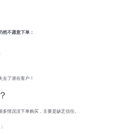
仍然不愿意下单：
”
失去了潜在客户！
？
很多情况没下单购买，主要是缺乏信任。
；