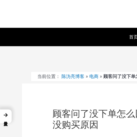
跳
至
内
容
首
当前位置：
陈沩亮博客
»
电商
»
顾客问了没下单
顾客问了没下单怎么
→
没购买原因