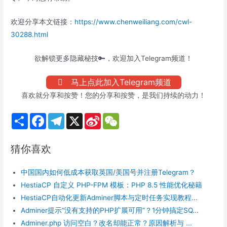
欢迎分享本文链接：
https://www.chenweiliang.com/cwl-
30288.html
欲解锁更多隐藏秘技🔑，欢迎加入Telegram频道！
马上点此加入Telegram频道
喜欢就分享和按赞！您的分享和按赞，是我们持续的动力！
S
F
T
X
S
W
h
a
e
i
e
a
c
l
n
C
r
e
e
a
h
猜你喜欢
e
b
g
W
a
o
r
e
t
o
a
i
中国国内如何低成本获取英国/美国号并注册Telegram？
k
m
b
o
HestiaCP 自定义 PHP-FPM 模板：PHP 8.5 性能优化秘籍
HestiaCP自动化更新Adminer脚本与定时任务实现教程...
Adminer提示“没有支持的PHP扩展可用”？1分钟搞定SQ...
Adminer.php 访问空白？改名却能正常？原因解析与 ...