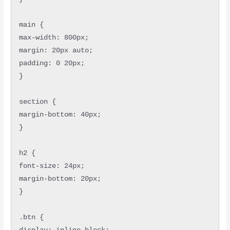
main {

max-width: 800px;

margin: 20px auto;

padding: 0 20px;

}

section {

margin-bottom: 40px;

}

h2 {

font-size: 24px;

margin-bottom: 20px;

}

.btn {
