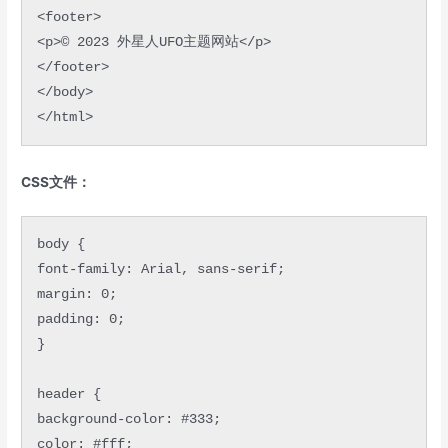
<footer>

<p>© 2023 外星人UFO主题网站</p>

</footer>

</body>

</html>
CSS文件：
body {

font-family: Arial, sans-serif;

margin: 0;

padding: 0;

}

header {

background-color: #333;

color: #fff;
