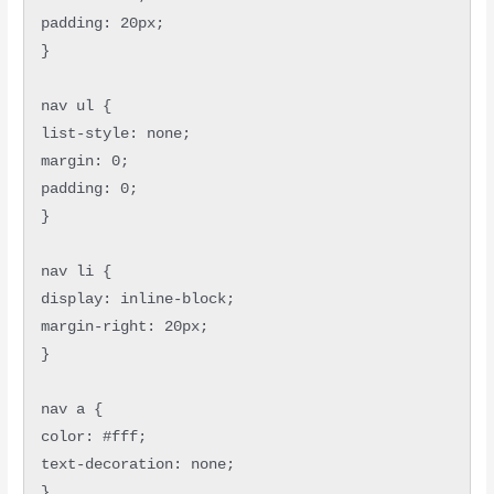
padding: 20px;

}

nav ul {

list-style: none;

margin: 0;

padding: 0;

}

nav li {

display: inline-block;

margin-right: 20px;

}

nav a {

color: #fff;

text-decoration: none;

}
