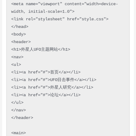
<meta name="viewport" content="width=device-
width, initial-scale=1.0">

<link rel="stylesheet" href="style.css">

</head>

<body>

<header>

<h1>外星人UFO主题网站</h1>

<nav>

<ul>

<li><a href="#">首页</a></li>

<li><a href="#">UFO目击事件</a></li>

<li><a href="#">外星人研究</a></li>

<li><a href="#">论坛</a></li>

</ul>

</nav>

</header>

<main>
