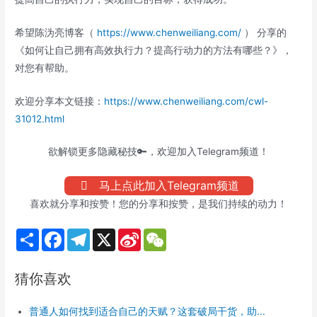
希望陈沩亮博客（
https://www.chenweiliang.com/
） 分享的
《如何让自己拥有高效执行力？提高行动力的方法有哪些？》，
对您有帮助。
欢迎分享本文链接：
https://www.chenweiliang.com/cwl-
31012.html
欲解锁更多隐藏秘技🔑，欢迎加入Telegram频道！
马上点此加入Telegram频道
喜欢就分享和按赞！您的分享和按赞，是我们持续的动力！
S
F
T
X
S
W
h
a
e
i
e
a
c
l
n
C
r
e
e
a
h
猜你喜欢
e
b
g
W
a
o
r
e
t
o
a
i
普通人如何找到适合自己的天赋？这套破局干货，助...
k
m
b