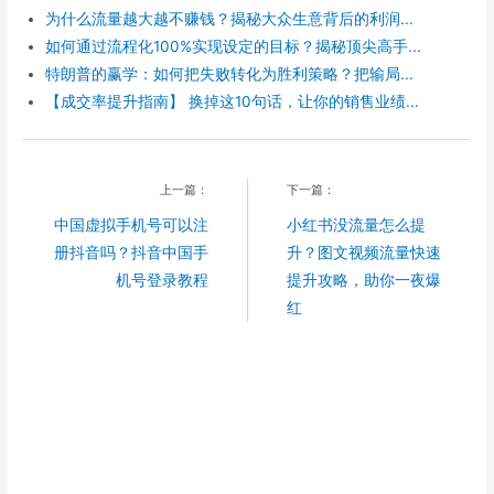
o
为什么流量越大越不赚钱？揭秘大众生意背后的利润...
如何通过流程化100%实现设定的目标？揭秘顶尖高手...
特朗普的赢学：如何把失败转化为胜利策略？把输局...
【成交率提升指南】 换掉这10句话，让你的销售业绩...
上一篇：
下一篇：
中国虚拟手机号可以注
小红书没流量怎么提
册抖音吗？抖音中国手
升？图文视频流量快速
机号登录教程
提升攻略，助你一夜爆
红