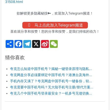
31508.html
欲解锁更多隐藏秘技🔑，欢迎加入Telegram频道！
马上点此加入Telegram频道
喜欢就分享和按赞！您的分享和按赞，是我们持续的动力！
S
F
T
X
S
W
h
a
e
i
e
a
c
l
n
C
r
e
e
a
h
猜你喜欢
e
b
g
W
a
o
r
e
t
o
a
i
夸克怎么知道中国手机号？揭秘一键登录原理与隐私...
k
m
b
o
夸克网盘分享必须要绑定中国手机号？港澳台及海外...
手机内存又满了？夸克网盘中国手机号一键备份，轻...
夸克需要中国手机号吗？无大陆手机号注册/替代方案...
夸克几个中国手机号登录最安全？一机多号无缝切换...