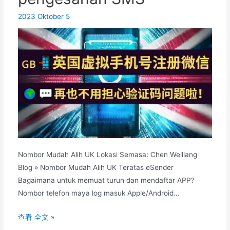
tanpa
nama
2023 Oktober 5
sebenar
Nombor Mudah Alih UK Lokasi Semasa: Chen Weiliang
Blog » Nombor Mudah Alih UK Teratas eSender
Bagaimana untuk memuat turun dan mendaftar APP?
Nombor telefon maya log masuk Apple/Android...
Bagaimana
查看 全文 »
untuk