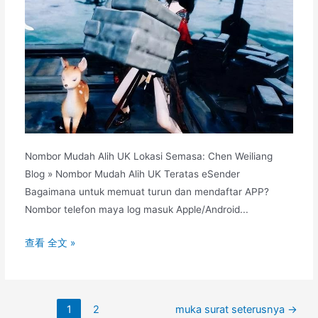
Nombor Mudah Alih UK Lokasi Semasa: Chen Weiliang
Blog » Nombor Mudah Alih UK Teratas eSender
Bagaimana untuk memuat turun dan mendaftar APP?
Nombor telefon maya log masuk Apple/Android...
Bagaimana
查看 全文 »
untuk
menyelesaikan
nombor
Penomboran
1
2
muka surat seterusnya
→
telefon