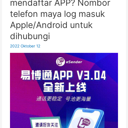
mendaftar APP? Nombor
sebenar, dan anda juga boleh
menyimpan nombor tersebut untuk
telefon maya log masuk
jangka masa panjang – ia adalah
Apple/Android untuk
perlindungan privasi yang
sebenar...
dihubungi
2022 Oktober 12