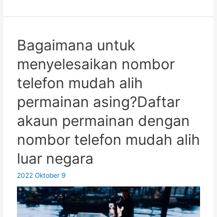
untuk
mendaftar
ChatGPT
di
Bagaimana untuk
Rusia
menyelesaikan nombor
dan
menggunakan
telefon mudah alih
nombor
permainan asing?Daftar
telefon
mudah
akaun permainan dengan
alih
nombor telefon mudah alih
asing?
Adakah
luar negara
OpenAI
menyokong
2022 Oktober 9
Rusia?