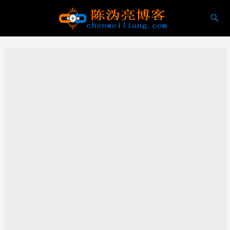
跳
搜
至
索
内
容