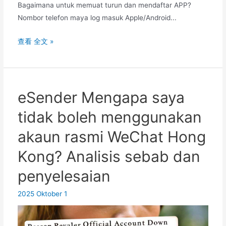
Bagaimana untuk memuat turun dan mendaftar APP?
Nombor telefon maya log masuk Apple/Android...
Pelan
查看 全文 »
Pengekalan
Nombor
Telefon
Maya
eSender Mengapa saya
KiteSim
tidak boleh menggunakan
(Tiada
Nama
akaun rasmi WeChat Hong
Sebenar
Kong? Analisis sebab dan
Diperlukan):
Aplikasi
penyelesaian
Kod
Pengesahan
2025 Oktober 1
SMS
AS/Kanada/UK