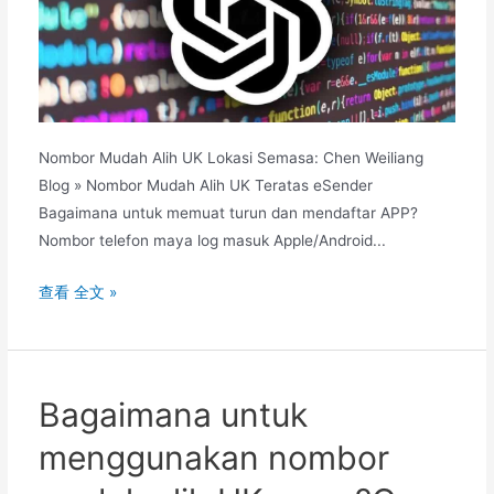
Nombor Mudah Alih UK Lokasi Semasa: Chen Weiliang
Blog » Nombor Mudah Alih UK Teratas eSender
Bagaimana untuk memuat turun dan mendaftar APP?
Nombor telefon maya log masuk Apple/Android...
Bagaimana
查看 全文 »
untuk
memohon
akaun
Apple
Bagaimana untuk
ID
menggunakan nombor
UK
untuk