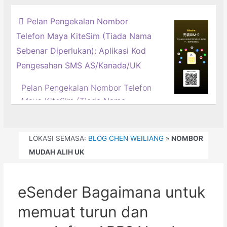
Pelan Pengekalan Nombor
Telefon Maya KiteSim (Tiada Nama
Sebenar Diperlukan): Aplikasi Kod
Pengesahan SMS AS/Kanada/UK
Pelan Pengekalan Nombor Telefon
Maya KiteSim (Tiada Nama
Sebenar Diperlukan) | Tutorial
Pengaktifan Satu Klik untuk
LOKASI SEMASA:
BLOG CHEN WEILIANG
»
NOMBOR
Nombor AS/Kanada/UK
MUDAH ALIH UK
Perlukah nombor telefon
didaftarkan menggunakan nama
sebenar? Salah! KiteSim
eSender Bagaimana untuk
memecahkan acuan, memberikan
anda akses mudah ke nombor
memuat turun dan
maya tanpa pendaftaran nama