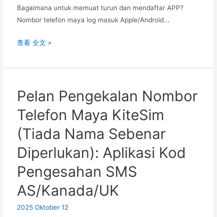
Bagaimana untuk memuat turun dan mendaftar APP?
Nombor telefon maya log masuk Apple/Android...
eSender
查看 全文 »
Platform
dalam
talian
untuk
Pelan Pengekalan Nombor
menerima
Telefon Maya KiteSim
kod
pengesahan
(Tiada Nama Sebenar
SMS
Diperlukan): Aplikasi Kod
daripada
nombor
Pengesahan SMS
telefon
AS/Kanada/UK
bimbit
maya
2025 Oktober 12
Cina