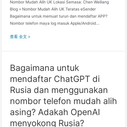
Nombor Mudah Alih UK Lokasi Semasa: Chen Weiliang
Blog » Nombor Mudah Alih UK Teratas eSender
Bagaimana untuk memuat turun dan mendaftar APP?
Nombor telefon maya log masuk Apple/Android...
Nombor
查看 全文 »
telefon
maya
UK
untuk
Bagaimana untuk
menerima
mendaftar ChatGPT di
kod
pengesahan
Rusia dan menggunakan
SMS
nombor telefon mudah alih
perisian
APP
asing? Adakah OpenAI
disyorkan
menyokong Rusia?
muat