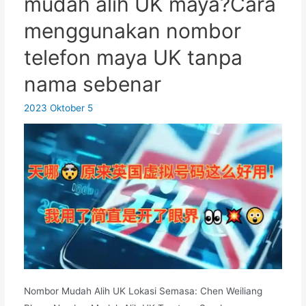
mudah alih UK maya?Cara
memuat
menggunakan nombor
turun
dan
telefon maya UK tanpa
menggunakan
nama sebenar
Apl
iOS
2023 Oktober 5
ChatGPT?
Nombor Mudah Alih UK Lokasi Semasa: Chen Weiliang