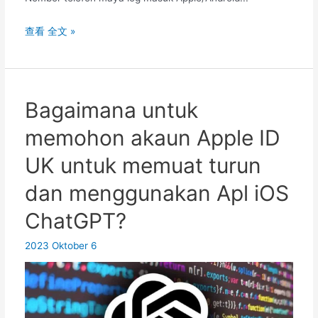
eSender
查看 全文 »
Mengapa
saya
tidak
boleh
Bagaimana untuk
menggunakan
memohon akaun Apple ID
akaun
rasmi
UK untuk memuat turun
WeChat
dan menggunakan Apl iOS
Hong
Kong?
ChatGPT?
Analisis
sebab
2023 Oktober 6
dan
penyelesaian