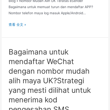
Blog » Nombor Mudah Alih UK Teratas eSender
Bagaimana untuk memuat turun dan mendaftar APP?
Nombor telefon maya log masuk Apple/Android...
Bagaimana
查看 全文 »
untuk
menggunakan
nombor
mudah
Bagaimana untuk
alih
mendaftar WeChat
UK
maya?
dengan nombor mudah
Cara
alih maya UK?Strategi
menggunakan
nombor
yang mesti dilihat untuk
telefon
menerima kod
maya
UK
pengesahan SMS