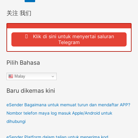
artikel
mudah
关注 我们
alih
permainan
asing?
Klik di sini untuk menyertai saluran
Daftar
Telegram
akaun
permainan
dengan
Pilih Bahasa
nombor
telefon
Malay
mudah
Baru dikemas kini
alih
luar
eSender Bagaimana untuk memuat turun dan mendaftar APP?
negara
Nombor telefon maya log masuk Apple/Android untuk
dihubungi
eSender Platform dalam talian untuk menerima kod