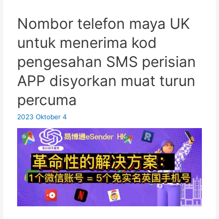
nombor
mudah
Nombor telefon maya UK
alih
untuk menerima kod
UK?
Bagaimana
pengesahan SMS perisian
untuk
APP disyorkan muat turun
memohon
nombor
percuma
telefon
mudah
2023 Oktober 4
alih
maya
di
UK?