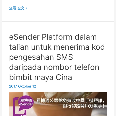
eSender
查看 全文 »
Bagaimana
untuk
memuat
turun
eSender Platform dalam
dan
talian untuk menerima kod
mendaftar
APP?
pengesahan SMS
Nombor
daripada nombor telefon
telefon
maya
bimbit maya Cina
log
masuk
2017 Oktober 12
Apple/Android
untuk
dihubungi