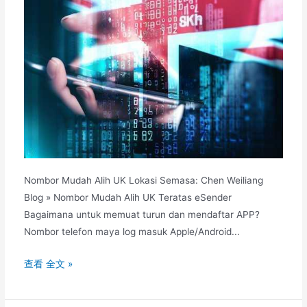
Nombor Mudah Alih UK Lokasi Semasa: Chen Weiliang
Blog » Nombor Mudah Alih UK Teratas eSender
Bagaimana untuk memuat turun dan mendaftar APP?
Nombor telefon maya log masuk Apple/Android...
Apakah
查看 全文 »
nombor
maya