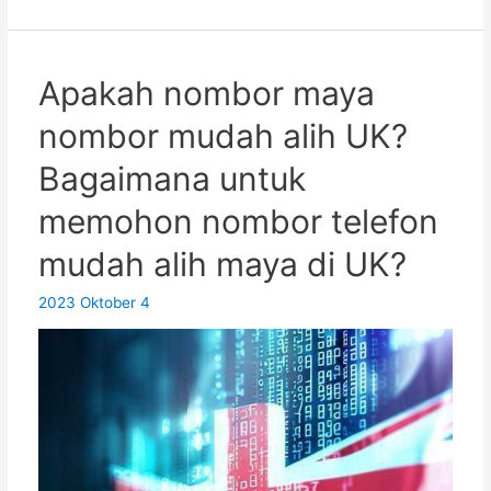
mendaftar
WeChat
dengan
Apakah nombor maya
nombor
nombor mudah alih UK?
mudah
alih
Bagaimana untuk
maya
memohon nombor telefon
UK?
Strategi
mudah alih maya di UK?
yang
mesti
2023 Oktober 4
dilihat
untuk
menerima
kod
pengesahan
SMS