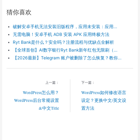
a
c
l
n
C
r
e
e
a
h
猜你喜欢
e
b
g
W
a
o
r
e
t
o
a
i
破解安卓手机无法安装旧版程序，应用未安装：应用...
k
m
b
o
无需电脑！安卓手机 ADB 安装 APK 应用终极方法
Ryt Bank是什么？安全吗？注册流程与优缺点全解析
【全球首创】AI数字银行Ryt Bank新年红包无限刷（...
【2026最新】Telegram 账户被删除了怎么恢复？教你...
上一篇：
下一篇：
WordPress怎么用？
WordPress如何修改语言
WordPress后台常规设置
设定？更换中文/英文设
&中文Title
置方法