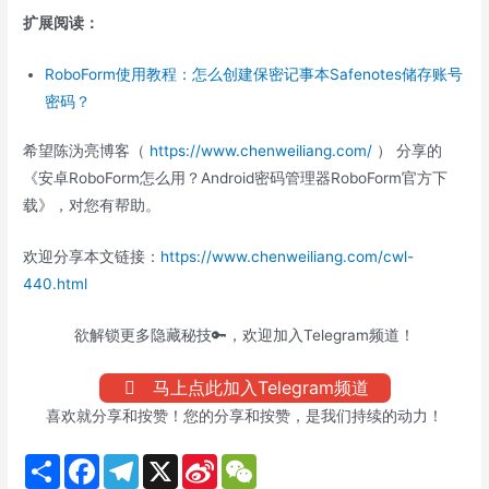
扩展阅读：
RoboForm使用教程：怎么创建保密记事本Safenotes储存账号
密码？
希望陈沩亮博客（
https://www.chenweiliang.com/
） 分享的
《安卓RoboForm怎么用？Android密码管理器RoboForm官方下
载》，对您有帮助。
欢迎分享本文链接：
https://www.chenweiliang.com/cwl-
440.html
欲解锁更多隐藏秘技🔑，欢迎加入Telegram频道！
马上点此加入Telegram频道
喜欢就分享和按赞！您的分享和按赞，是我们持续的动力！
S
F
T
X
S
W
h
a
e
i
e