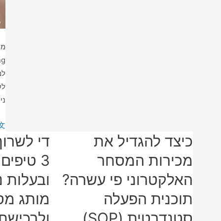
מס
ניי
er
 »
כיצד להגדיל את
די לשרוף
פל
מק
מכירות המסחר
3 טיפים
לק
האלקטרוני פי עשרה?
ובעלות נ
קו
אי
תוכנית הפעלה
מותג מס
MS
סטנדרטית (SOP)
ולרכישת 
ממ