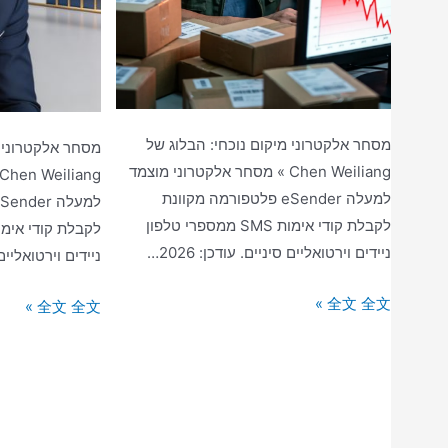
מסחר אלקטרוני מיקום נוכחי: הבלוג של
מסחר אלקטרוני מ
Chen Weiliang » מסחר אלקטרוני מוצמד
למעלה eSender פלטפורמה מקוונת
לקבלת קודי אימות SMS ממספרי טלפון
ניידים וירטואליים סיניים. עודכן: 2026…
ניידים וירטואליים סי
האם
全文 全文 »
טרנספורמציה
全文 全文 »
עובדי
אסטרטגית
מסחר
של
אלקטרוני
מסחר
אינם
אלקטרוני:
יעילים?
יכולות