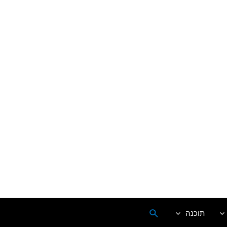
搜
תוכנה
索