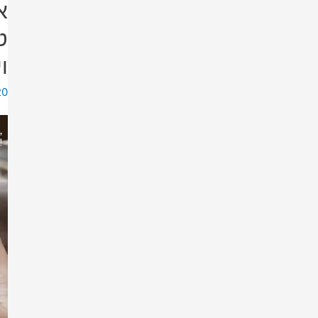
ט
ו
20 דצמבר