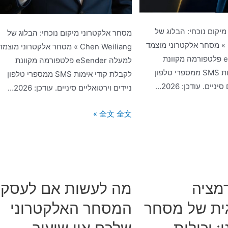
יקום נוכחי: הבלוג של
מסחר אלקטרוני מיקום נוכחי: הבלוג של
Chen Weiliang » מסחר אלקטרוני מוצמד
Chen Weiliang » מסחר אלקטרוני מוצמד
למעלה eSender פלטפורמה מקוונת
למעלה eSender פלטפורמה מקוונת
לקבלת קודי אימות SMS ממספרי טלפון
לקבלת קודי אימות SMS ממספרי טלפון
ניים. עודכן: 2026…
ניידים וירטואליים סיניים. עודכן: 2026…
כיצד
全文 全文 »
חברות
מסחר
אלקטרוני
יכולות
לגדול
מציה
מה לעשות אם לעסק
ולהתחזק?
ת של מסחר
המסחר האלקטרוני
המפתח
הוא
: יכולות
שלכם אין שיעור