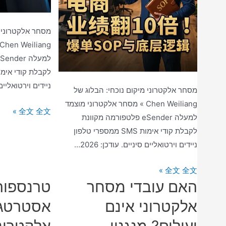
מסחר אלקטרוני מ
ניידים וירטואליים סי
מסחר אלקטרוני מיקום נוכחי: הבלוג של
Chen Weiliang » מסחר אלקטרוני מוצמד
די
全文 全文 »
למעלה eSender פלטפורמה מקוונת
לשרוף
לקבלת קודי אימות SMS ממספרי טלפון
כסף!
ניידים וירטואליים סיניים. עודכן: 2026…
למדו
3
כיצד
全文 全文 »
טיפים
האם עובדי מסחר
טרנספור
להגדיל
פרקטיים
את
אלקטרוני אינם
אסטרטגי
ובעלות
מכירות
נמוכה
יעילים? מנגנון
אלקטרוני
המסחר