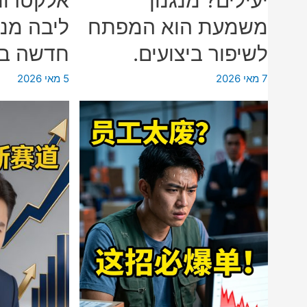
לבניית
האלקטרוני
משמעת הוא המפתח
ליבה מנ
מותג
פי
מסחר
לשיפור ביצועים.
חדשה בר
עשרה?
אלקטרוני
תוכנית
7 מאי 2026
5 מאי 2026
ולרכישת
הפעלה
לקוחות.
סטנדרטית
(SOP)
הניתנת
לשחזור
והיגיון
בסיסי
לצמיחה
מדהימה
במכירות.