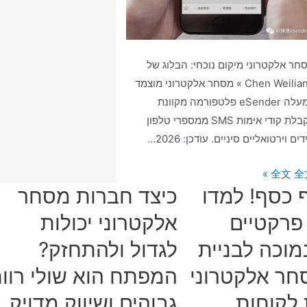
חר אלקטרוני מיקום נוכחי: הבלוג של
Chen Weiliang » מסחר אלקטרוני מוצמד
למעלה eSender פלטפורמה מקוונת
לקבלת קודי אימות SMS ממספרי טלפון
דים וירטואליים סיניים. עודכן: 2026…
eSend
全文 全文
 כסף! למדו
כיצד חברות מסחר
טפורמה
וונת
 פרקטיים
אלקטרוני יכולות
בלת
מוכה לבניית
לגדול ולהתחזק?
די
מות
חר אלקטרוני
המפתח הוא שולי רוו
S
לקוחות.
גבוהים ושיווק מדויק.
ספרי