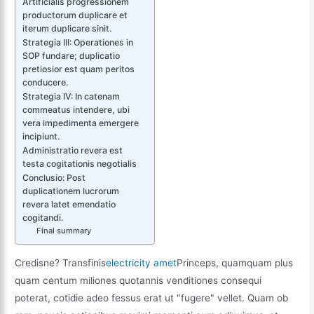
Artificialis progressionem
productorum duplicare et
iterum duplicare sinit.
Strategia III: Operationes in
SOP fundare; duplicatio
pretiosior est quam peritos
conducere.
Strategia IV: In catenam
commeatus intendere, ubi
vera impedimenta emergere
incipiunt.
Administratio revera est
testa cogitationis negotialis
Conclusio: Post
duplicationem lucrorum
revera latet emendatio
cogitandi.
Final summary
Credisne? Transfinis
electricity amet
Princeps, quamquam plus
quam centum miliones quotannis venditiones consequi
poterat, cotidie adeo fessus erat ut "fugere" vellet. Quam ob