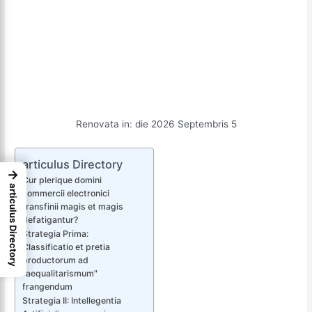
Renovata in: die 2026 Septembris 5
articulus Directory
→
Cur plerique domini
articulus Directory
commercii electronici
transfinii magis et magis
defatigantur?
Strategia Prima:
Classificatio et pretia
productorum ad
"aequalitarismum"
frangendum
Strategia II: Intellegentia