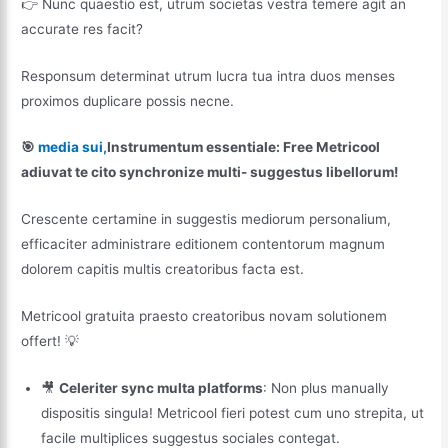
👉 Nunc quaestio est, utrum societas vestra temere agit an
accurate res facit?
Responsum determinat utrum lucra tua intra duos menses
proximos duplicare possis necne.
🎯
media sui,
Instrumentum essentiale: Free Metricool
adiuvat te cito synchronize multi- suggestus libellorum!
Crescente certamine in suggestis mediorum personalium,
efficaciter administrare editionem contentorum magnum
dolorem capitis multis creatoribus facta est.
Metricool gratuita praesto creatoribus novam solutionem
offert! 💡
🎥
Celeriter sync multa platforms
: Non plus manually
dispositis singula! Metricool fieri potest cum uno strepita, ut
facile multiplices suggestus sociales contegat.