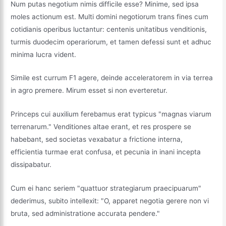
Num putas negotium nimis difficile esse? Minime, sed ipsa
moles actionum est. Multi domini negotiorum trans fines cum
cotidianis operibus luctantur: centenis unitatibus venditionis,
turmis duodecim operariorum, et tamen defessi sunt et adhuc
minima lucra vident.
Simile est currum F1 agere, deinde acceleratorem in via terrea
in agro premere. Mirum esset si non everteretur.
Princeps cui auxilium ferebamus erat typicus "magnas viarum
terrenarum." Venditiones altae erant, et res prospere se
habebant, sed societas vexabatur a frictione interna,
efficientia turmae erat confusa, et pecunia in inani incepta
dissipabatur.
Cum ei hanc seriem "quattuor strategiarum praecipuarum"
dederimus, subito intellexit: "O, apparet negotia gerere non vi
bruta, sed administratione accurata pendere."