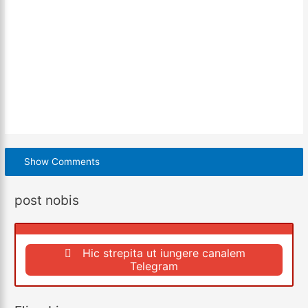
Show Comments
post nobis
Hic strepita ut iungere canalem
Telegram