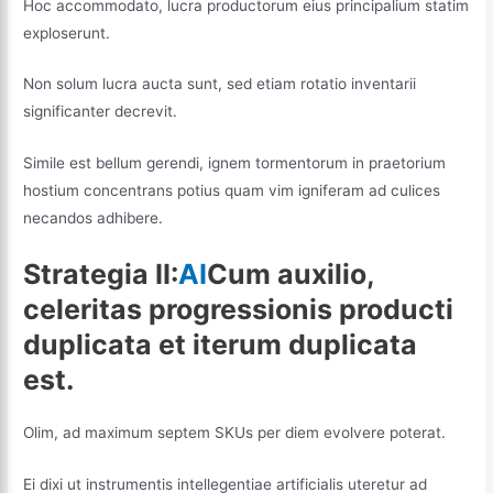
Hoc accommodato, lucra productorum eius principalium statim
exploserunt.
Non solum lucra aucta sunt, sed etiam rotatio inventarii
significanter decrevit.
Simile est bellum gerendi, ignem tormentorum in praetorium
hostium concentrans potius quam vim igniferam ad culices
necandos adhibere.
Strategia II:
AI
Cum auxilio,
celeritas progressionis producti
duplicata et iterum duplicata
est.
Olim, ad maximum septem SKUs per diem evolvere poterat.
Ei dixi ut instrumentis intellegentiae artificialis uteretur ad