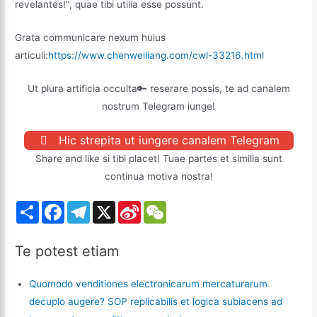
revelantes!", quae tibi utilia esse possunt.
Grata communicare nexum huius
articuli:
https://www.chenweiliang.com/cwl-33216.html
Ut plura artificia occulta🔑 reserare possis, te ad canalem
nostrum Telegram iunge!
Hic strepita ut iungere canalem Telegram
Share and like si tibi placet! Tuae partes et similia sunt
continua motiva nostra!
S
F
T
X
S
W
h
a
e
i
e
a
c
l
n
C
r
e
e
a
h
Te potest etiam
e
b
g
W
a
o
r
e
t
o
a
i
Quomodo venditiones electronicarum mercaturarum
k
m
b
o
decuplo augere? SOP replicabilis et logica subiacens ad