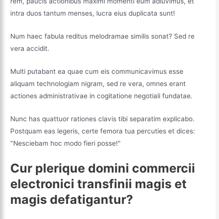
rem, paucis actionibus maximi momenti eum adiuvimus, et
intra duos tantum menses, lucra eius duplicata sunt!
Num haec fabula reditus melodramae similis sonat? Sed re
vera accidit.
Multi putabant ea quae cum eis communicavimus esse
aliquam technologiam nigram, sed re vera, omnes erant
actiones administrativae in cogitatione negotiali fundatae.
Nunc has quattuor rationes clavis tibi separatim explicabo.
Postquam eas legeris, certe femora tua percuties et dices:
"Nesciebam hoc modo fieri posse!"
Cur plerique domini commercii
electronici transfinii magis et
magis defatigantur?