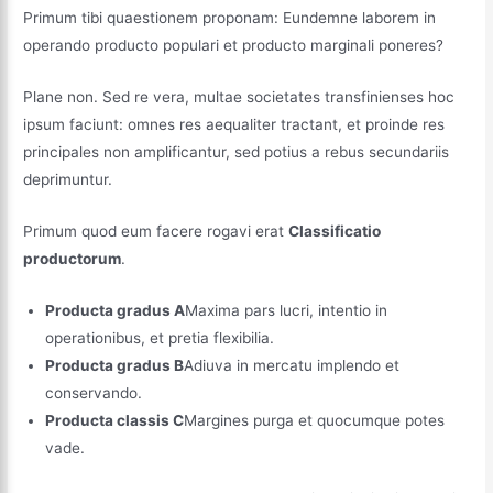
Primum tibi quaestionem proponam: Eundemne laborem in
operando producto populari et producto marginali poneres?
Plane non. Sed re vera, multae societates transfinienses hoc
ipsum faciunt: omnes res aequaliter tractant, et proinde res
principales non amplificantur, sed potius a rebus secundariis
deprimuntur.
Primum quod eum facere rogavi erat
Classificatio
productorum
.
Producta gradus A
Maxima pars lucri, intentio in
operationibus, et pretia flexibilia.
Producta gradus B
Adiuva in mercatu implendo et
conservando.
Producta classis C
Margines purga et quocumque potes
vade.