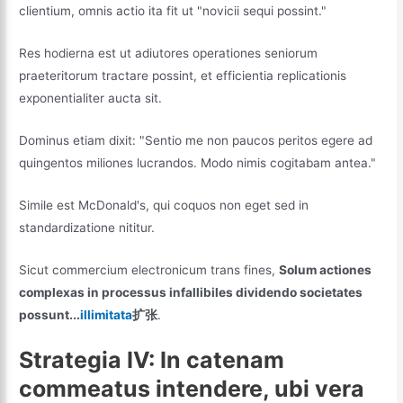
clientium, omnis actio ita fit ut "novicii sequi possint."
Res hodierna est ut adiutores operationes seniorum
praeteritorum tractare possint, et efficientia replicationis
exponentialiter aucta sit.
Dominus etiam dixit: "Sentio me non paucos peritos egere ad
quingentos miliones lucrandos. Modo nimis cogitabam antea."
Simile est McDonald's, qui coquos non eget sed in
standardizatione nititur.
Sicut commercium electronicum trans fines,
Solum actiones
complexas in processus infallibiles dividendo societates
possunt...
illimitata
扩张
.
Strategia IV: In catenam
commeatus intendere, ubi vera